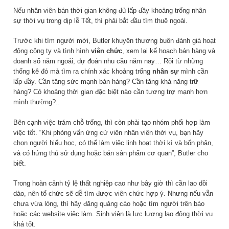
Nếu nhân viên bán thời gian không đủ lấp đầy khoảng trống nhân
sự thời vụ trong dịp lễ Tết, thì phải bắt đầu tìm thuê ngoài.
Trước khi tìm người mới, Butler khuyên thương buôn đánh giá hoạt
động công ty và tình hình
viên chức
, xem lại kế hoạch bán hàng và
doanh số năm ngoái, dự đoán nhu cầu năm nay… Rồi từ những
thống kê đó mà tìm ra chính xác khoảng trống
nhân sự
mình cần
lấp đầy. Cần tăng sức mạnh bán hàng? Cần tăng khả năng trữ
hàng? Có khoảng thời gian đặc biệt nào cần tương trợ mạnh hơn
mình thường?..
Bên cạnh việc trám chỗ trống, thì còn phải tạo nhóm phối hợp làm
việc tốt. “Khi phỏng vấn ứng cử viên nhân viên thời vụ, bạn hãy
chọn người hiếu học, có thể làm việc linh hoạt thời kì và bổn phận,
và có hứng thú sử dụng hoặc bán sản phẩm cơ quan”, Butler cho
biết.
Trong hoàn cảnh tỷ lệ thất nghiệp cao như bây giờ thì cần lao dồi
dào, nên tổ chức sẽ dễ tìm được viên chức hợp ý. Nhưng nếu vẫn
chưa vừa lòng, thì hãy đăng quảng cáo hoặc tìm người trên báo
hoặc các website việc làm. Sinh viên là lực lượng lao động thời vụ
khá tốt.