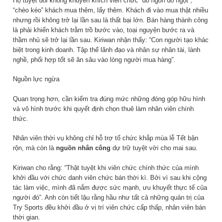
Họ tuyệt đối không khuyến khích viên chức “dỗ ngon dỗ ngọt”,
“chèo kéo” khách mua thêm, lấy thêm. Khách đi vào mua thật nhiều
nhưng rồi không trở lại lần sau là thất bại lớn. Bán hàng thành công
là phải khiến khách trằm trồ bước vào, toại nguyện bước ra và
thầm nhủ sẽ trở lại lần sau. Kiriwan nhận thấy: “Con người tạo khác
biệt trong kinh doanh. Tập thể lãnh đạo và nhân sự nhân tài, lành
nghề, phối hợp tốt sẽ ăn sâu vào lòng người mua hàng”.
Nguồn lực ngừa
Quan trọng hơn, cần kiểm tra đúng mức những đóng góp hữu hình
và vô hình trước khi quyết định chọn thuê làm nhân viên chính
thức.
Nhân viên thời vụ không chỉ hỗ trợ tổ chức khắp mùa lễ Tết bận
rộn, mà còn là
nguồn nhân công
dự trữ tuyệt vời cho mai sau.
Kiriwan cho rằng: “Thật tuyệt khi viên chức chính thức của mình
khởi đầu với chức danh viên chức bán thời kì. Bởi vì sau khi cộng
tác làm việc, mình đã nắm được sức mạnh, ưu khuyết thực tế của
người đó”. Anh còn tiết lậu rằng hầu như tất cả những quản trị của
Try Sports đều khởi đầu ở vị trí viên chức cấp thấp, nhân viên bán
thời gian.