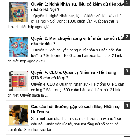
Quyển 1: Nghề Nhân sự, liệu có kiếm đủ tiền xây
nhà ở Hà Nội ?
- Quyển 1: Nghề Nhân sự, liệu có kiếm đủ tiền xây nhà
ở Hà Nội ? Số lượng: 1000 cuốn Lần xuất bản thứ: 3
Link chi tiết: http://goo.gl/...
Quyển 2: Mới chuyển sang vị trí nhân sự nên bắt
đầu từ đâu ?
- Quyển 2: Mới chuyển sang vị trí nhân sự nên bắt đầu
từ đâu ? Số lượng: 1000 cuốn Lần xuất bản thứ: 2 Link
chi tiết: http://goo.gl/s56...
Quyển 4: CEO & Quản trị Nhân sự - Hệ thống
QTNS cần có là gì?
Quyển 4: CEO & Quản trị Nhân sự - Hệ thống QTNS cần
có là gì? Số lượng: 500 cuốn Lần xuất bản thứ: 2 Link
chi tiết: Quyển sách là ...
Các câu hỏi thường gặp về sách Blog Nhân sự -
Hr Froum
Sau một tuần phát hành sách, tôi thường hay gặp 1 số
câu hỏi. Nhân tiện lúc tối, sau khi tổng kết số sách sẽ
gửi đi đợt 3, tôi liền viết lại...