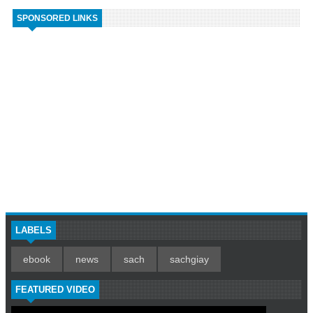
SPONSORED LINKS
LABELS
ebook
news
sach
sachgiay
FEATURED VIDEO