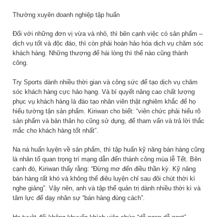
Thường xuyên doanh nghiệp tập huấn
Đối với những đơn vị vừa và nhỏ, thì bên cạnh việc có sản phẩm –
dịch vụ tốt và độc đáo, thì còn phải hoàn hảo hóa dịch vụ chăm sóc
khách hàng. Những thượng đế hài lòng thì thể nào cũng thành
công.
Try Sports dành nhiều thời gian và công sức để tạo dịch vụ chăm
sóc khách hàng cực hảo hạng. Và bí quyết nâng cao chất lượng
phục vụ khách hàng là đào tạo nhân viên thật nghiêm khắc để họ
hiểu tường tận sản phẩm. Kiriwan cho biết: “viên chức phải hiểu rõ
sản phẩm và bản thân họ cũng sử dụng, để tham vấn và trả lời thắc
mắc cho khách hàng tốt nhất”.
Na ná huấn luyện về sản phẩm, thì tập huấn kỹ năng bán hàng cũng
là nhân tố quan trọng trí mạng dẫn đến thành công mùa lễ Tết. Bên
cạnh đó, Kiriwan thấy rằng: “Đừng mơ đến điều thần kỳ. Kỹ năng
bán hàng rất khó và không thể điêu luyện chỉ sau đôi chút thời kì
nghe giảng”. Vậy nên, anh và tập thể quản trị dành nhiều thời kì và
tâm lực để dạy nhân sự “bán hàng đúng cách”.