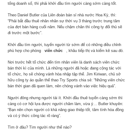
tổng doanh số, thì phải khởi đầu tìm người càng sớm càng tốt.
Theo Daniel Butler của Liên đoàn bán sỉ nhà nước Hoa Kỳ, thì:
“Phải bắt đầu thuê nhân nhân sự thời vụ 3 tháng trước trung tâm
của đợt bán hàng cuối năm. Nếu chậm chân thì công ty đối thủ sẽ
đi trước một bước”.
Khởi đầu tìm người, tuyển người từ sớm để có những điều chỉnh
phù hợp cho phòng
viên chức
, khâu tiếp thị và kiểm kê sau đó.
Nơi trước hết tổ chức đến tìm nhân viên là danh sách viên chức
bán thời kì của mình. Là những người đã hoặc đang cộng tác với
tổ chức, họ sẽ chóng vánh hòa nhập tập thể. Jim Kiriwan, chủ sở
hữu công ty áo quần thể thao Try Sports chia sẻ: “Những viên chức
bán thời gian đã quen làm, nên chóng vánh vào việc hiệu quả”.
Người đông nhưng người tài ít. Khởi đầu thuê tuyển càng sớm thì
càng có cơ hội lựa được người chăm làm, vừa ý… Butler khuyên:
“Bạn nên chọn người có khả năng giao thiệp tốt, tâm tính hòa đồng
và có ý thức công tác rõ ràng”.
Tìm ở đâu? Tìm người như thế nào?