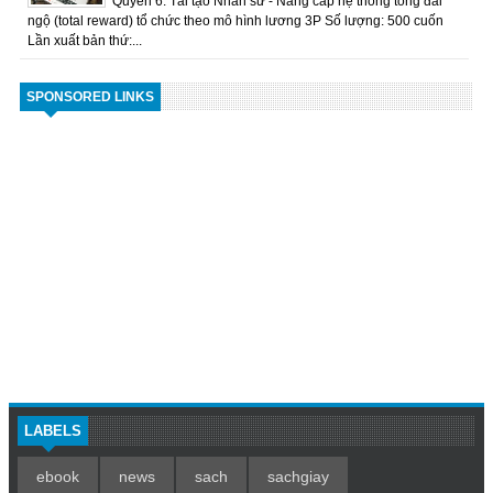
Quyển 6: Tái tạo Nhân sư - Nâng cấp hệ thống tổng đãi
ngộ (total reward) tổ chức theo mô hình lương 3P Số lượng: 500 cuốn
Lần xuất bản thứ:...
SPONSORED LINKS
LABELS
ebook
news
sach
sachgiay