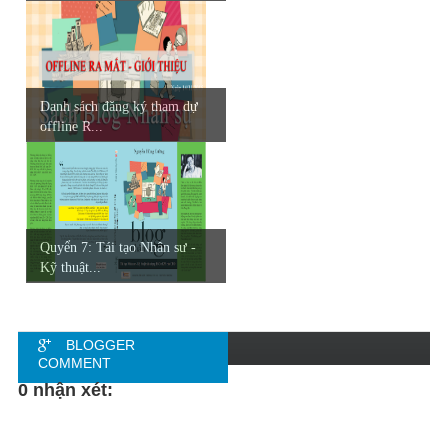
Danh sách đăng ký tham dự
offline R...
Quyển 7: Tái tạo Nhân sư -
Kỹ thuật...
BLOGGER
COMMENT
0 nhận xét:
FACEBOOK
COMMENT