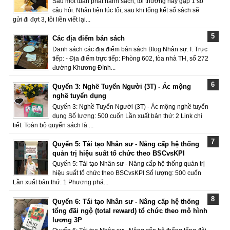
Sau một tuần phát hành sách, tôi thường hay gặp 1 số
câu hỏi. Nhân tiện lúc tối, sau khi tổng kết số sách sẽ
gửi đi đợt 3, tôi liền viết lại...
Các địa điểm bán sách
Danh sách các địa điểm bán sách Blog Nhân sự: I. Trực
tiếp: - Địa điểm trực tiếp: Phòng 602, tòa nhà TH, số 272
đường Khương Đình...
Quyển 3: Nghề Tuyển Người (3T) - Ác mộng
nghề tuyển dụng
Quyển 3: Nghề Tuyển Người (3T) - Ác mộng nghề tuyển
dụng Số lượng: 500 cuốn Lần xuất bản thứ: 2 Link chi
tiết: Toàn bộ quyển sách là ...
Quyển 5: Tái tạo Nhân sư - Nâng cấp hệ thống
quản trị hiệu suất tổ chức theo BSCvsKPI
Quyển 5: Tái tạo Nhân sư - Nâng cấp hệ thống quản trị
hiệu suất tổ chức theo BSCvsKPI Số lượng: 500 cuốn
Lần xuất bản thứ: 1 Phương phá...
Quyển 6: Tái tạo Nhân sư - Nâng cấp hệ thống
tổng đãi ngộ (total reward) tổ chức theo mô hình
lương 3P