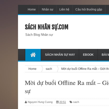
Home
Nhân sự
Liên hệ
Câu hỏi thưởng gặp
SÁCH NHÂN SỰ.COM
Sách Blog Nhân sự
SÁCH NHÂN SỰ HAY
EBOOK
BÀI 
Home
sach
Mời dự buổi Offline Ra mắt – Giới t
Mời dự buổi Offline Ra mắt – Gi
sự
Nguyen Hung Cuong
20:51
sach