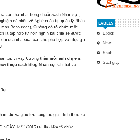
đứa con thứ nhất trong chuỗi Sách Nhân sự ,
 nghiệm cá nhân về Nghề quản trị, quản lý Nhân
LABELS
(Human Resources),
Cường có tổ chức một
h là tập hợp từ hơn nghìn bài chia sẻ được
Ebook
ập lại của nhà xuất bản cho phù hợp với độc giả
News
ự.
Sach
nhân tôi, vì vậy Cường
thân mời anh chị em,
Sachgiay
Giới thiệu sách Blog Nhân sự
. Chi tiết về
 Nội
ham dự và giao lưu cùng tác giả. Hình thức sẽ
 NGÀY 14/11/2015 tại địa điểm tổ chức.
m tại: