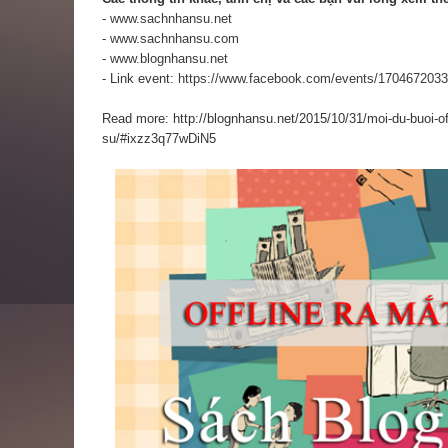
-
www.sachnhansu.net
-
www.sachnhansu.com
-
www.blognhansu.net
- Link event:
https://www.facebook.com/events/170467203
Read more: http://blognhansu.net/2015/10/31/moi-du-buoi-off
su/#ixzz3q77wDiN5